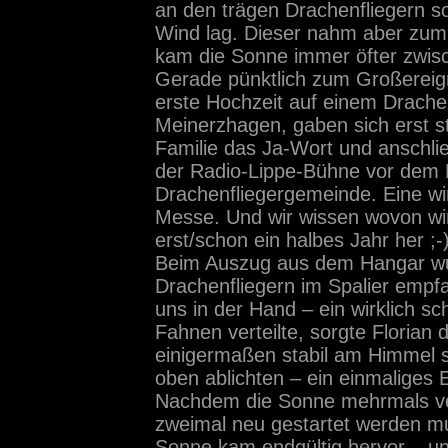
an den trägen Drachenfliegern 
Wind lag. Dieser nahm aber zum
kam die Sonne immer öfter zwisc
Gerade pünktlich zum Großereign
erste Hochzeit auf einem Drachen
Meinerzhagen, gaben sich erst s
Familie das Ja-Wort und anschli
der Radio-Lippe-Bühne vor dem 
Drachenfliegergemeinde. Eine w
Messe. Und wir wissen wovon wir 
erst/schon ein halbes Jahr her ;-
Beim Auszug aus dem Hangar wur
Drachenfliegern im Spalier empfa
uns in der Hand – ein wirklich s
Fahnen verteilte, sorgte Florian
einigermaßen stabil am Himmel s
oben ablichten – ein einmaliges E
Nachdem die Sonne mehrmals v
zweimal neu gestartet werden m
Sonne kam endgültig hervor – und