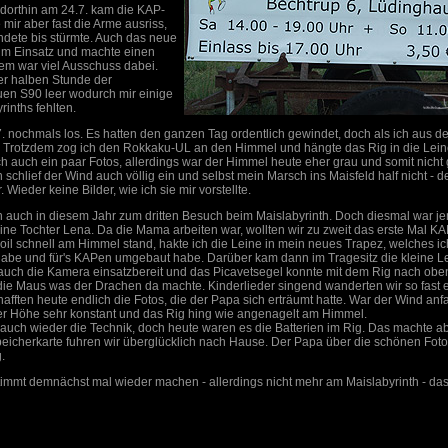
 dorthin am 24.7. kam die KAP-
 mir aber fast die Arme ausriss,
indete bis stürmte. Auch das neue
um Einsatz und machte einen
dem war viel Ausschuss dabei.
er halben Stunde der
en S90 leer wodurch mir einige
rinths fehlten.
. nochmals los. Es hatten den ganzen Tag ordentlich gewindet, doch als ich aus de
 Trotzdem zog ich den Rokkaku-UL an den Himmel und hängte das Rig in die Leine
ich auch ein paar Fotos, allerdings war der Himmel heute eher grau und somit nicht
schlief der Wind auch völlig ein und selbst mein Marsch ins Maisfeld half nicht -
. Wieder keine Bilder, wie ich sie mir vorstellte.
 auch in diesem Jahr zum dritten Besuch beim Maislabyrinth. Doch diesmal war 
ine Tochter Lena. Da die Mama arbeiten war, wollten wir zu zweit das erste Mal K
l schnell am Himmel stand, hakte ich die Leine in mein neues Trapez, welches i
habe und für's KAPen umgebaut habe. Darüber kam dann im Tragesitz die kleine 
auch die Kamera einsatzbereit und das Picavetsegel konnte mit dem Rig nach obe
 die Maus was der Drachen da machte. Kinderlieder singend wanderten wir so fast
afften heute endlich die Fotos, die der Papa sich erträumt hatte. War der Wind anf
er Höhe sehr konstant und das Rig hing wie angenagelt am Himmel.
auch wieder die Technik, doch heute waren es die Batterien im Rig. Das machte aber
peicherkarte fuhren wir überglücklich nach Hause. Der Papa über die schönen Fot
.
immt demnächst mal wieder machen - allerdings nicht mehr am Maislabyrinth - das 