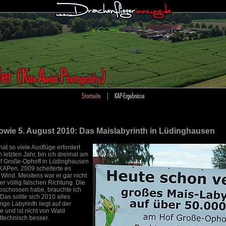
 sowie 5. August 2010: Das Maislabyrinth in Lüdinghausen
at so viele Ausflüge erfordert
 letzten Jahr, bin ich dreimal am
of Große-Ophoff in Lüdinghausen
KAPen. 2009 scheiterte es
Wind. Meistens war er gar nicht
r völlig falschen Richtung. Die
 geschossen habe, brauchte ich
as sollte sich 2010 alles
ige Labyrinth liegt auf der
e und ist nicht von Wald
technisch besser.