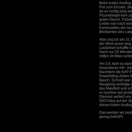
Beim ersten Ausflug
Foil zum Einsatz, die
da es richtig böig w
Picavetsegel kam z
guten Dienst. Trotz
Leider war nach ein
Kameraakku der neu
Blickwinkel des Laby
Also zog ich am 31.7
der Wind quasi weg.
Laufarbeit schaffte 
Nach nur 20 Minuten 
mitten im Mais runter
Am 5.8. kam es dann
besonderes mit - me
Nachdem die KAP-Foi
Powerkiting-Zeiten 
Bauch. Schnell war 
Neugierig verfolgte
das Maisfeld und sch
er nachher auf groß
Diesmal verließ uns 
500 Fotos auf der S
diesen tollen Ausflug
Das werden wir best
genug beKAPt.