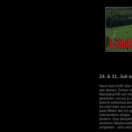
24. & 31. Juli
Noch kein KAP-Ziel h
wie dieses. Schon im
Maislabyrinth am H
gewesen, um es zu 
jedoch jedesmal am 
da oder kam aus eine
paar Bilder die ich
niemandem zeigen. D
ändern. Das diesjähr
anderen Straßenseit
umgeben - also wind