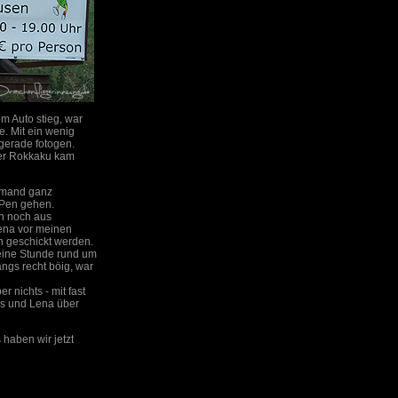
m Auto stieg, war
. Mit ein wenig
 gerade fotogen.
 der Rokkaku kam
jemand ganz
APen gehen.
ch noch aus
Lena vor meinen
n geschickt werden.
 eine Stunde rund um
angs recht böig, war
 nichts - mit fast
os und Lena über
haben wir jetzt