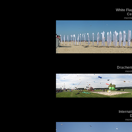
White Fla
Cer
monti
Drachenf
monti
Interna
D
monti