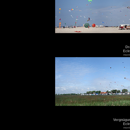
Dr
Eck
monti
Vergnügun
Eck
monti