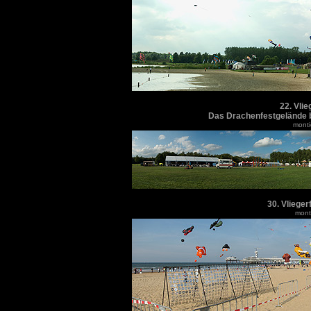
22. Vli
Das Drachenfestgelände
monti
30. Vliege
monti