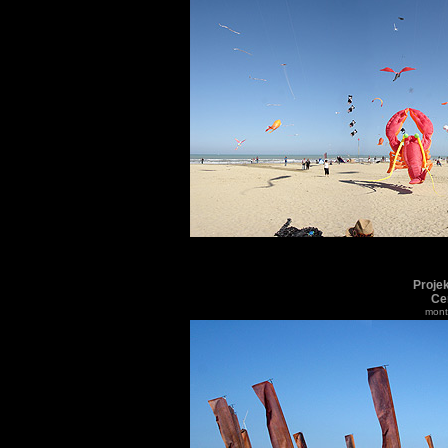
Projek
Cer
monti