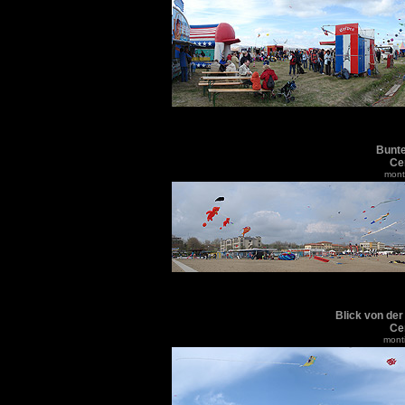
Bunte
Cer
monti
Blick von der
Cer
monti