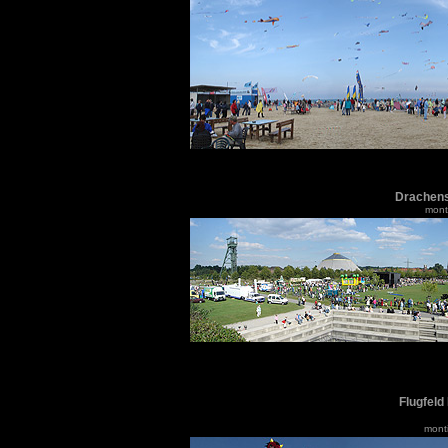
Drachens
monti
Flugfeld
monti