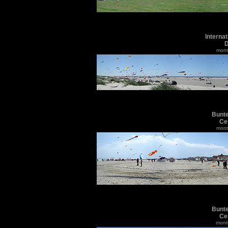
Interna
D
monti
Bunte
Cer
monti
Bunte
Cer
monti