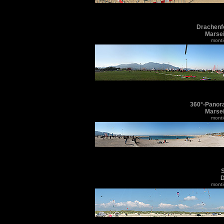
Drachenfe
Marsei
monti
360°-Panora
Marsei
monti
S
D
monti